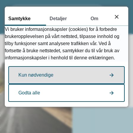
Følg med på politiske møter
Samtykke
Detaljer
Om
Vi bruker informasjonskapsler (cookies) for å forbedre
brukeropplevelsen på vårt nettsted, tilpasse innhold og
tilby funksjoner samt analysere trafikken vår. Ved å
fortsette å bruke nettstedet, samtykker du til vår bruk av
informasjonskapsler i henhold til denne erklæringen.
Kun nødvendige
Godta alle