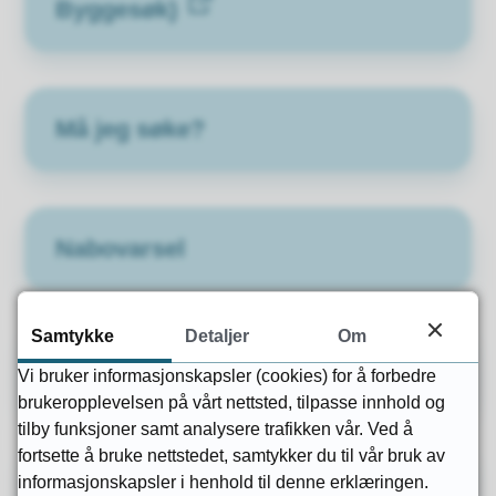
Byggesøk)
Må jeg søke?
Nabovarsel
Samtykke
Detaljer
Om
Dispensasjon
Vi bruker informasjonskapsler (cookies) for å forbedre
brukeropplevelsen på vårt nettsted, tilpasse innhold og
tilby funksjoner samt analysere trafikken vår. Ved å
fortsette å bruke nettstedet, samtykker du til vår bruk av
informasjonskapsler i henhold til denne erklæringen.
Ferdigattest