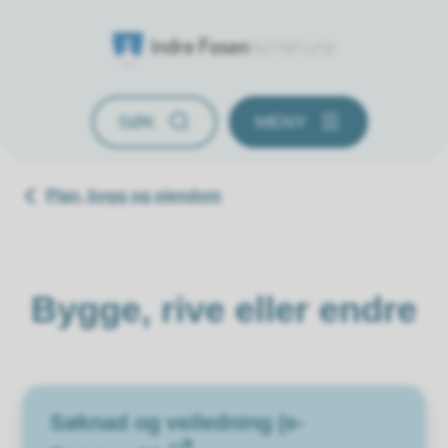
Indre Fosen kommune
SØK
MENY
Du er her:
Plan, bygg og eiendom
Bygge, rive eller endre
Søknad og veiledning (e-