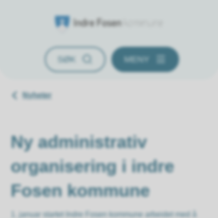
Indre Fosen kommune
SØK
MENY
Du er her:
Nyheter
Ny administrativ
organisering i indre
Fosen kommune
1. januar startet Indre Fosen kommune arbeidet med å