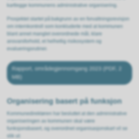
kartlegge kommunens administrative organisering.
Prosjektet startet på bakgrunn av en forvaltningsrevisjon
om internkontroll som konkluderte med at kommunen
blant annet manglet overordnede mål, klare
ansvarsforhold, et helhetlig risikosystem og
evalueringsrutiner.
Rapport, områdegjennomgang 2023
(PDF, 2
MB)
Organisering basert på funksjon
Kommunedirektøren har besluttet at den administrative
organiseringen av kommunen skal være
funksjonsbasert, og overordnet organisasjonskart vil se
slik ut: