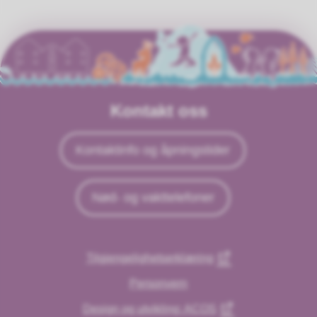
Kontakt oss
Kontaktinfo og åpningstider
Nød- og vakttelefoner
Tilgjengelighetserklæring
Personvern
Design og utvikling: ACOS