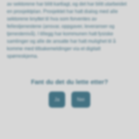
av sektorene har blitt kartlagt, og det har blitt utarbeidet
en prosjektplan. Prosjektet har hatt dialog med alle
sektorene knyttet til hva som forventes av
fellestjenestene (ansvar, oppgaver, leveranser og
tjenestenivå). I tillegg har kommunen hatt fysiske
samlinger og alle de ansatte har hatt mulighet til å
komme med tilbakemeldinger via et digitalt
spørreskjema.
Fant du det du lette etter?
Ja
Nei