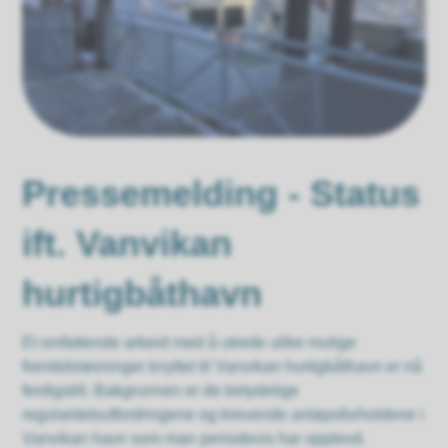
Pressemelding - Status
ift. Vanvikan
hurtigbåthavn
Et omfattende arbeid med å utrede ulike mulige
fremtidsløsninger knyttet til Vanvikan hurtigbåthavn er nå
ferdigstilt. Bakgrunnen er de betydelige
regularitetsutfordringene og krevende anløpsforholdene i
Vanvikan havn som man periodevis har opplevd.