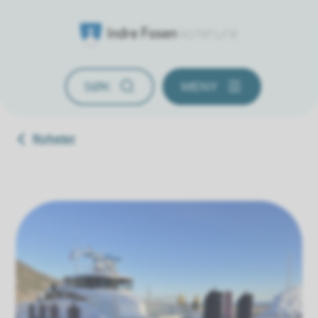
Indre Fosen kommune
SØK
MENY
Du er her:
Nyheter