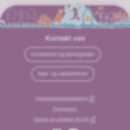
Kontakt oss
Kontaktinfo og åpningstider
Nød- og vakttelefoner
Tilgjengelighetserklæring
Personvern
Design og utvikling: ACOS