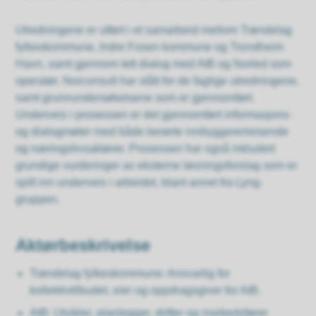
Utredningene er utført i et samarbeid mellom Trøndelag
fylkeskommune, Indre Fosen kommune og Trondheim
Havn, samt gjennom tett dialog med AtB og Norled som
operatør. Norconsult har stått for de faglige utredningene,
samt grunnundersøkelsene som er gjennomført.
Underveis i prosessen er det gjennomført informasjons-
og dialogmøter med både berørte innbyggere/reisende
og næringslivsaktører. Prosessen har også inkludert
grundige vurderinger av eksterne løsningsforslag som er
spilt inn underveis i arbeidet, blant annet fra Lyng-
gruppen.
Aktørbeskrivelse
Trøndelag fylkeskommune: Ansvarlig for
kollektivtilbudet, eier og oppdragsgiver for AtB.
AtB: Utvikler, planlegger, drifter og markedsfører