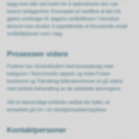
bygg som står ved kaien for å optimalisere den nye
kaiens beliggenhet. Konseptet vil medføre at det må
gjøres endringer ift. dagens småbåthavn i Vanvikan
dersom man ønsker å opprettholde et tilsvarende antall
småbåtplasser som i dag.
Prosessen videre
Partene har nå konkludert med konseptvalg med
bakgrunn i Norconsults rapport, og Indre Fosen
kommune og Trøndelag fylkeskommune vil gå videre
med politisk behandling av de anbefalte løsningene.
Gitt at nødvendige politiske vedtak blir fattet, vil
prosjektet gå inn i en detaljprosjekteringsfase.
Kontaktpersoner