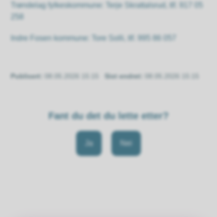
Trøndelag fylkeskommune: Terje Skrattalsrud, tlf. 917 05
258
Indre Fosen kommune: Tore Solli, tlf. 995 86 057
Publisert
08.05.2026 15:15
Sist endret
08.05.2026 15:15
Fant du det du lette etter?
Ja
Nei