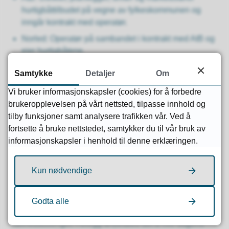
hurtigbåttilbudet på vegne av fylkeskommunen og
inngår kontrakt med operatør.
Norled: Operatør på sambandet i kontrakt med AtB og
eier hurtigbåtene.
Indre Fosen kommune: Grunneier av havnen i
Samtykke
Detaljer
Om
Vanvikan og deleier i Trondheim Havn.
Vi bruker informasjonskapsler (cookies) for å forbedre
Trondheim Havn IKS: Eier og vedlikeholder dagens
brukeropplevelsen på vårt nettsted, tilpasse innhold og
kaianlegg i Vanvikan.
tilby funksjoner samt analysere trafikken vår. Ved å
fortsette å bruke nettstedet, samtykker du til vår bruk av
Konseptvalg
informasjonskapsler i henhold til denne erklæringen.
Konseptets hovedgrep innebærer utdyping av
Kun nødvendige
havnebassenget, steinplastring av fylling mot havnegata,
anskaffelse av ny kai med universell utforming
(tilsvarende kaiene i Lensvik og i Hasselvika), samt
Godta alle
lokalisere det nye kaianlegget lenger inn i
havnebassenget. I tillegg anbefales det å rive dagens