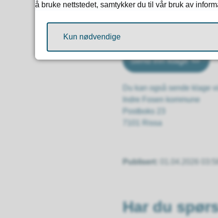
å bruke nettstedet, samtykker du til vår bruk av infor
til
forvaltningslovens regler
Fristen for å klage er
31. m
Kun nødvendige
Send inn klage
Du kan også sende klage via
Indre Fosen kommune
Postboks 23
7101 Rissa
Publisert
01.04.2026 03:5
Har du spør