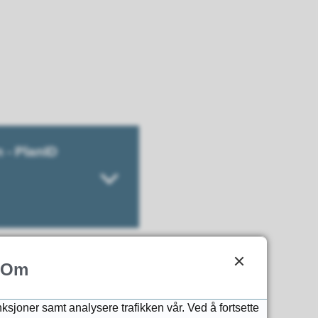
 - PlanID
Om
dtaket kunngjøres i Fosna-
nksjoner samt analysere trafikken vår. Ved å fortsette
esse i saken i henhold