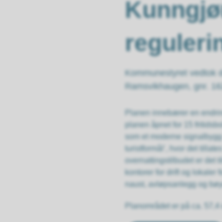
Kunngjør
reguler
Kommunestyret vedtok de
Ramsvikhaugen, gnr. 162
Planen innebærer en endring
planen åpnet for 15 fritidsb
som et moderne signalbygg i 
turistformål’, hvor det tillat
overnattingstilbudet er det 
kontorer for drift og lokale
naust, avløpsanlegg og bø
Planområdet er på ca. 57,4 