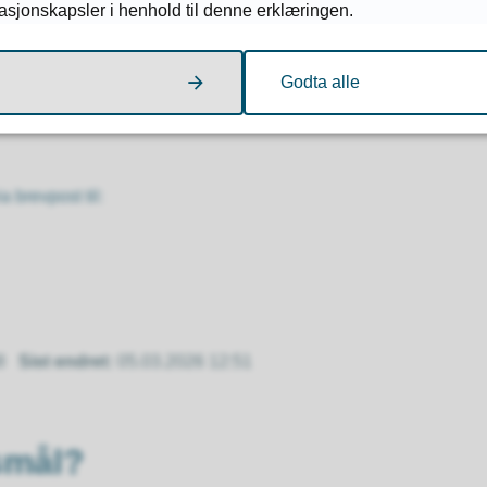
masjonskapsler i henhold til denne erklæringen.
.
ars 2026
, jf.
pbl. § 12-12 fjerde ledd
og
forvaltningsloven § 2
Godta alle
 brevpost til:
8
Sist endret
05.03.2026 12:51
smål?