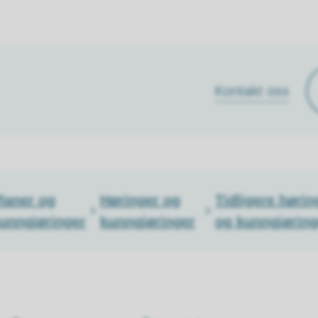
Kontakt oss
laner og
Høringer og
Tidligere hørin
unngjøringer
kunngjøringer
og kunngjøring