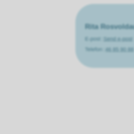
Rita Rosvold
E-post
Send e-post
Telefon
46 85 90 88