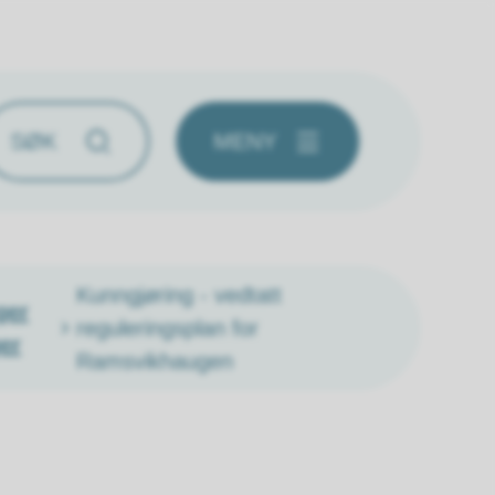
MENY
Kunngjøring - vedtatt
ger
reguleringsplan for
er
Ramsvikhaugen