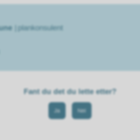
aune
plankonsulent
Fant du det du lette etter?
Ja
Nei