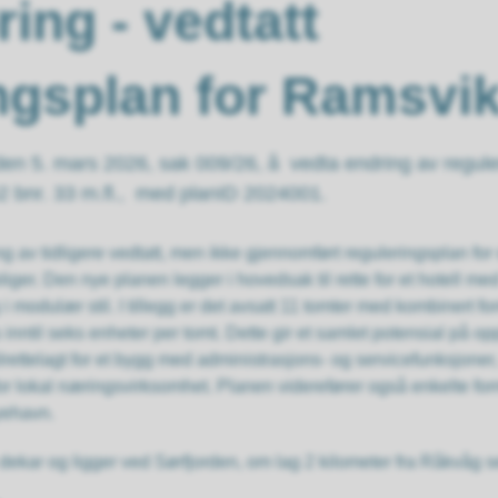
ing - vedtatt
ingsplan for Ramsv
n 5. mars 2026, sak 009/26, å vedta endring av reguler
 bnr. 33 m.fl., med planID 2024001.
 av tidligere vedtatt, men ikke gjennomført reguleringsplan fo
oliger. Den nye planen legger i hovedsak til rette for et hotell m
modulær stil. I tillegg er det avsatt 11 tomter med kombinert fo
es inntil seks enheter per tomt. Dette gir et samlet potensial på oppt
tilrettelagt for et bygg med administrasjons- og servicefunksjon
r for lokal næringsvirksomhet. Planen viderefører også enkelte fo
yehavn.
dekar og ligger ved Sørfjorden, om lag 2 kilometer fra Råkvåg 