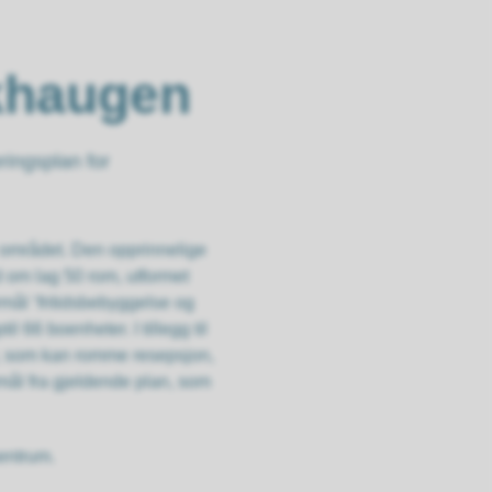
ikhaugen
ingsplan for
r området. Den opprinnelige
ed om lag 50 rom, utformet
rmål ‘fritidsbebyggelse og
il 66 boenheter. I tillegg til
er, som kan romme resepsjon,
rmål fra gjeldende plan, som
sentrum.