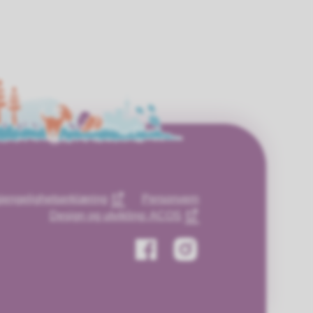
gjengelighetserklæring
Personvern
Design og utvikling: ACOS