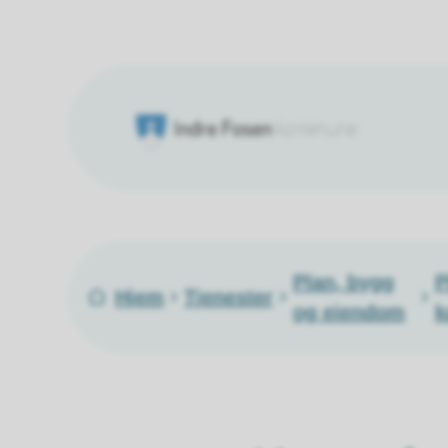
Indre Fosen kommune
Du er her:
Plan, bygg
P
Hjem
Tjenester
og eiendom
k