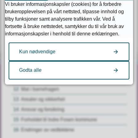
Vi bruker informasjonskapsler (cookies) for å forbedre
4
Rammer for driften
brukeropplevelsen på vårt nettsted, tilpasse innhold og
5
Forvaltningen
tilby funksjoner samt analysere trafikken vår. Ved å
fortsette å bruke nettstedet, samtykker du til vår bruk av
6
Brukermedvirkning
informasjonskapsler i henhold til denne erklæringen.
7
Opptak av barn til barnehagen
8
Opptakskriterier
Kun nødvendige
9
Rett til barnehageplass
10
Betaling
Godta alle
Kontakt oss
11
Åpningstider og permisjoner
12
Mat i barnehagen
Kontaktinfo og åpningstider
13
Arealer og sikkerhet
14
Ansvar og forsikring
Nød- og vakttelefoner
15
Forholdet til Indre Fosen kommune
16
Endringer av vedtektene