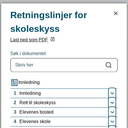
Retningslinjer for skoleskyss
Retningslinjer for
Indre Fosen kommune
skoleskyss
SØK
MENY
Last ned som PDF
Søk i dokumentet
Du er her:
Retningslinjer for skoleskyss
Søk
Innledning
1
Innledning
Åpne
Fant du det du lette etter?
2
Rett til skoleskyss
Åpne
3
Elevenes bosted
Åpne
Ja
Nei
4
Elevenes skole
Samtykke
Detaljer
Om
Åpne