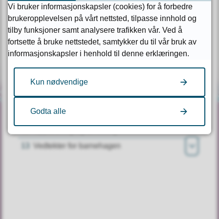
4
Medlemskap
Vi bruker informasjonskapsler (cookies) for å forbedre
5
Rettslig disposisjonsevne. Ansvar for gjeld
brukeropplevelsen på vårt nettsted, tilpasse innhold og
tilby funksjoner samt analysere trafikken vår. Ved å
6
Årsmøte
Åpne
fortsette å bruke nettstedet, samtykker du til vår bruk av
7
Styret
informasjonskapsler i henhold til denne erklæringen.
Åpne
8
Valgkomite
9
Daglig leder
Kun nødvendige
10
Ansatte
Godta alle
11
Disponering av årsoverskudd
Kontakt oss
12
Oppløsning og avvikling
13
Vedtekter for barnehagen
Kontaktinfo og åpningstider
Åpne
Nød- og vakttelefoner