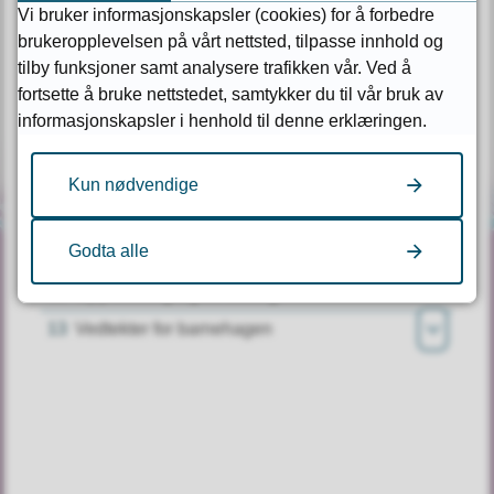
4
Medlemskap
Vi bruker informasjonskapsler (cookies) for å forbedre
5
Rettslig disposisjonsevne. Ansvar for gjeld
brukeropplevelsen på vårt nettsted, tilpasse innhold og
tilby funksjoner samt analysere trafikken vår. Ved å
6
Årsmøte
Åpne
fortsette å bruke nettstedet, samtykker du til vår bruk av
7
Styret
informasjonskapsler i henhold til denne erklæringen.
Åpne
8
Valgkomite
9
Daglig leder
Kun nødvendige
10
Ansatte
Godta alle
11
Disponering av årsoverskudd
Kontakt oss
12
Oppløsning og avvikling
13
Vedtekter for barnehagen
Kontaktinfo og åpningstider
Åpne
Nød- og vakttelefoner